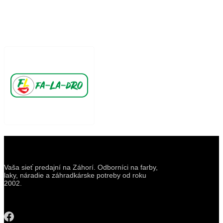
Vaša sieť predajní na Záhorí. Odborníci na farby,
laky, náradie a záhradkárske potreby od roku
2002.