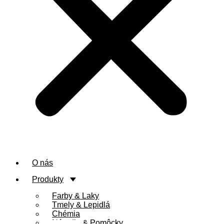
O nás
Produkty
Farby & Laky
Tmely & Lepidlá
Chémia
Náradie & Pomôcky