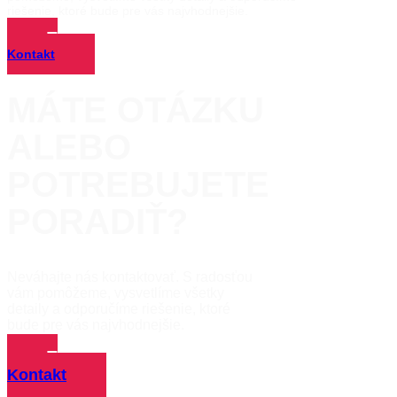
riešenie, ktoré bude pre vás najvhodnejšie.
Kontakt
MÁTE OTÁZKU
ALEBO
POTREBUJETE
PORADIŤ?
Neváhajte nás kontaktovať. S radosťou
vám pomôžeme, vysvetlíme všetky
detaily a odporučíme riešenie, ktoré
bude pre vás najvhodnejšie.
Kontakt