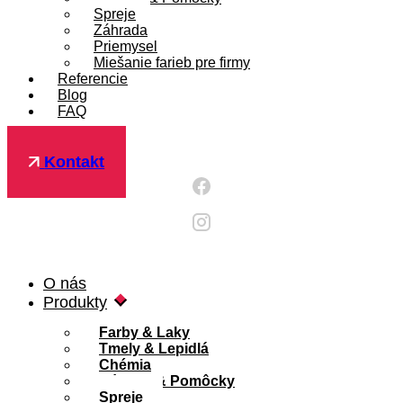
Spreje
Záhrada
Priemysel
Miešanie farieb pre firmy
Referencie
Blog
FAQ
Pre firmy
Kontakt
O nás
Produkty
Farby & Laky
Tmely & Lepidlá
Chémia
Náradie & Pomôcky
Spreje