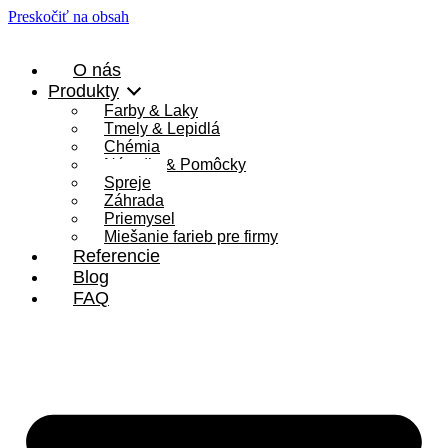
Preskočiť na obsah
O nás
Produkty
Farby & Laky
Tmely & Lepidlá
Chémia
Náradie & Pomôcky
Spreje
Záhrada
Priemysel
Miešanie farieb pre firmy
Referencie
Blog
FAQ