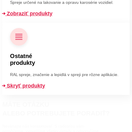
Spreje určené na lakovanie a opravu karosérie vozidiel.
Zobraziť produkty
Ostatné
produkty
RAL spreje, značenie a lepidlá v spreji pre rôzne aplikácie.
Skryť produkty
MÁTE OTÁZKU
ALEBO POTREBUJETE PORADIŤ?
Neváhajte nás kontaktovať. S radosťou vám
pomôžeme, vysvetlíme všetky detaily a odporučíme