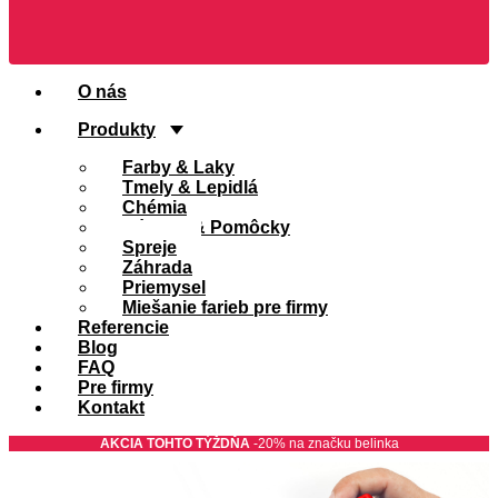
O nás
Produkty
Farby & Laky
Tmely & Lepidlá
Chémia
Náradie & Pomôcky
Spreje
Záhrada
Priemysel
Miešanie farieb pre firmy
Referencie
Blog
FAQ
Pre firmy
Kontakt
AKCIA TOHTO TÝŽDŇA
-20% na značku belinka