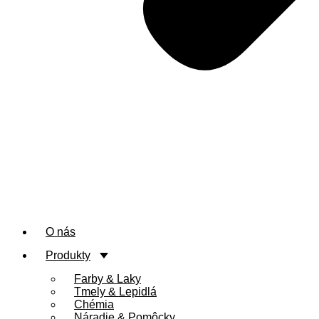
O nás
Produkty
Farby & Laky
Tmely & Lepidlá
Chémia
Náradie & Pomôcky