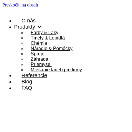
Preskočiť na obsah
O nás
Produkty
Farby & Laky
Tmely & Lepidlá
Chémia
Náradie & Pomôcky
Spreje
Záhrada
Priemysel
Miešanie farieb pre firmy
Referencie
Blog
FAQ