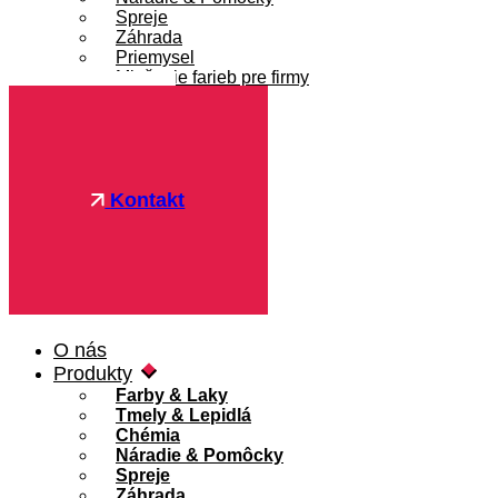
Spreje
Záhrada
Priemysel
Miešanie farieb pre firmy
Referencie
Blog
FAQ
Pre firmy
Kontakt
O nás
Produkty
Farby & Laky
Tmely & Lepidlá
Chémia
Náradie & Pomôcky
Spreje
Záhrada