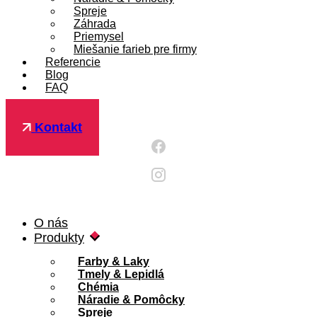
Spreje
Záhrada
Priemysel
Miešanie farieb pre firmy
Referencie
Blog
FAQ
Pre firmy
Kontakt
O nás
Produkty
Farby & Laky
Tmely & Lepidlá
Chémia
Náradie & Pomôcky
Spreje