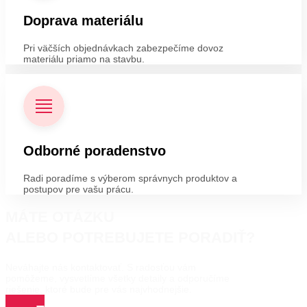
Doprava materiálu
Pri väčších objednávkach zabezpečíme dovoz
materiálu priamo na stavbu.
Odborné poradenstvo
Radi poradíme s výberom správnych produktov a
postupov pre vašu prácu.
MÁTE OTÁZKU
ALEBO POTREBUJETE PORADIŤ?
Neváhajte nás kontaktovať. S radosťou vám
pomôžeme, vysvetlíme všetky detaily a odporučíme
riešenie, ktoré bude pre vás najvhodnejšie.