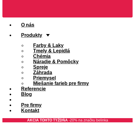
O nás
Produkty
Farby & Laky
Tmely & Lepidlá
Chémia
Náradie & Pomôcky
Spreje
Záhrada
Priemysel
Miešanie farieb pre firmy
Referencie
Blog
FAQ
Pre firmy
Kontakt
AKCIA TOHTO TÝŽDŇA
-20% na značku belinka