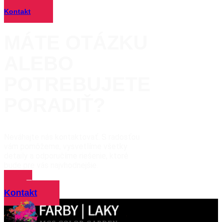
Kontakt
MÁTE OTÁZKU
ALEBO
POTREBUJETE
PORADIŤ?
Neváhajte nás kontaktovať. S radosťou
vám pomôžeme, vysvetlíme všetky
detaily a odporučíme riešenie, ktoré
bude pre vás najvhodnejšie.
Kontakt