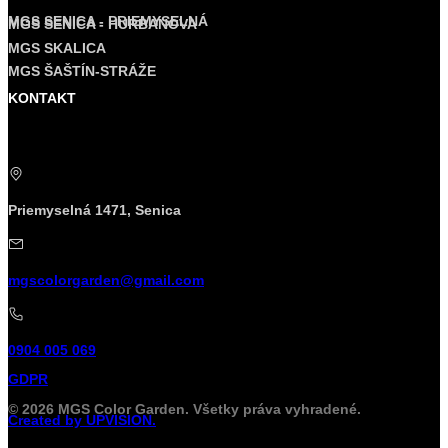
MGS SENICA - PRIEMYSELNÁ
MGS SENICA - HURBANOVA
MGS SKALICA
MGS ŠAŠTÍN-STRÁŽE
KONTAKT
Priemyselná 1471, Senica
mgscolorgarden@gmail.com
0904 005 069
GDPR
© 2026 MGS Color Garden. Všetky práva vyhradené.
Created by UPVISION.