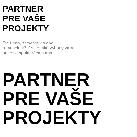
PARTNER
PRE VAŠE
PROJEKTY
Ste firma, živnostník alebo
remeselník? Zistite, aké výhody vám
prinesie spolupráca s nami.
PARTNER
PRE VAŠE
PROJEKTY