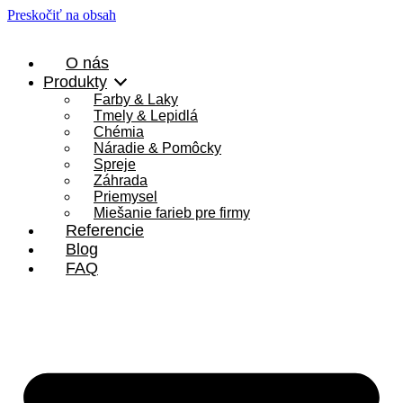
Preskočiť na obsah
O nás
Produkty
Farby & Laky
Tmely & Lepidlá
Chémia
Náradie & Pomôcky
Spreje
Záhrada
Priemysel
Miešanie farieb pre firmy
Referencie
Blog
FAQ