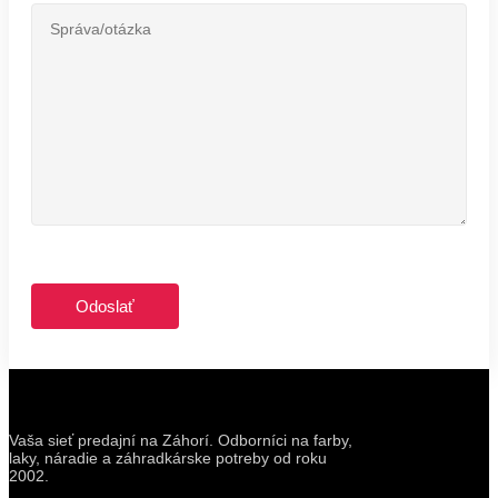
Vaša sieť predajní na Záhorí. Odborníci na farby,
laky, náradie a záhradkárske potreby od roku
2002.