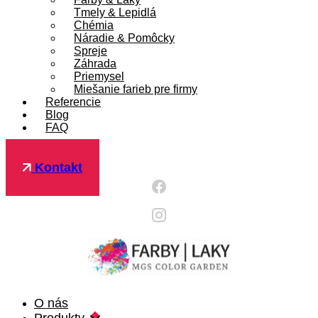
Tmely & Lepidlá
Chémia
Náradie & Pomôcky
Spreje
Záhrada
Priemysel
Miešanie farieb pre firmy
Referencie
Blog
FAQ
Pre firmy
Kontakt
O nás