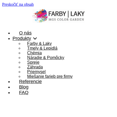
Preskočiť na obsah
O nás
Produkty
Farby & Laky
Tmely & Lepidlá
Chémia
Náradie & Pomôcky
Spreje
Záhrada
Priemysel
Miešanie farieb pre firmy
Referencie
Blog
FAQ