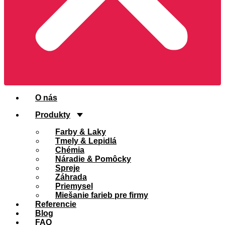
O nás
Produkty
Farby & Laky
Tmely & Lepidlá
Chémia
Náradie & Pomôcky
Spreje
Záhrada
Priemysel
Miešanie farieb pre firmy
Referencie
Blog
FAQ