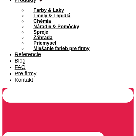
Produkty
Farby & Laky
Tmely & Lepidlá
Chémia
Náradie & Pomôcky
Spreje
Záhrada
Priemysel
Miešanie farieb pre firmy
Referencie
Blog
FAQ
Pre firmy
Kontakt