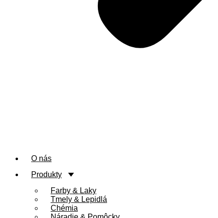
O nás
Produkty
Farby & Laky
Tmely & Lepidlá
Chémia
Náradie & Pomôcky