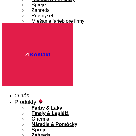
Spreje
Záhrada
Priemysel
Miešanie farieb pre firmy
Referencie
Blog
FAQ
Pre firmy
Kontakt
O nás
Produkty
Farby & Laky
Tmely & Lepidlá
Chémia
Náradie & Pomôcky
Spreje
Záhrada