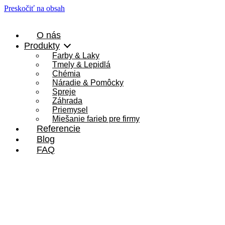
Preskočiť na obsah
O nás
Produkty
Farby & Laky
Tmely & Lepidlá
Chémia
Náradie & Pomôcky
Spreje
Záhrada
Priemysel
Miešanie farieb pre firmy
Referencie
Blog
FAQ