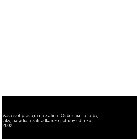
Vaša sieť predajní na Záhorí. Odborníci na farby,
laky, náradie a záhradkárske potreby od roku
2002.