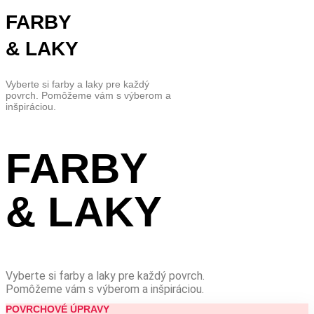
FARBY
& LAKY
Vyberte si farby a laky pre každý
povrch. Pomôžeme vám s výberom a
inšpiráciou.
FARBY
& LAKY
Vyberte si farby a laky pre každý povrch.
Pomôžeme vám s výberom a inšpiráciou.
POVRCHOVÉ ÚPRAVY