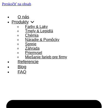
Preskočiť na obsah
O nás
Produkty
Farby & Laky
Tmely & Lepidlá
Chémia
Náradie & Pomôcky
Spreje
Záhrada
Priemysel
Miešanie farieb pre firmy
Referencie
Blog
FAQ