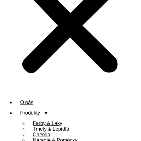
O nás
Produkty
Farby & Laky
Tmely & Lepidlá
Chémia
Náradie & Pomôcky