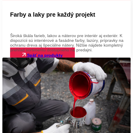
Farby a laky pre každý projekt
Široká škála farieb, lakov a náterov pre interiér aj exteriér. K
dispozícii sú interiérové a fasádne farby, lazúry, prípravky na
ochranu dreva aj špeciálne nátery. Nižšie nájdete kompletný
prehľad sortimentu dostupného na predajni.
Späť na produkty