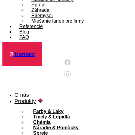
Spreje
Záhrada
Priemysel
Miešanie farieb pre firmy
Referencie
Blog
FAQ
Pre firmy
Kontakt
O nás
Produkty
Farby & Laky
Tmely & Lepidlá
Chémia
Náradie & Pomôcky
Spreje