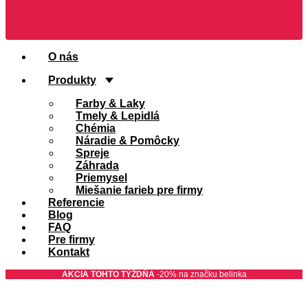
O nás
Produkty
Farby & Laky
Tmely & Lepidlá
Chémia
Náradie & Pomôcky
Spreje
Záhrada
Priemysel
Miešanie farieb pre firmy
Referencie
Blog
FAQ
Pre firmy
Kontakt
AKCIA TOHTO TÝŽDŇA
-20% na značku belinka