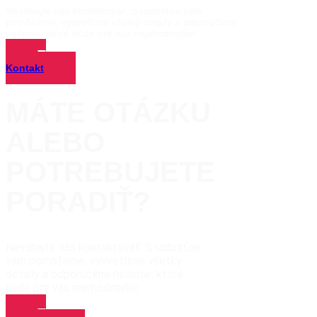
Neváhajte nás kontaktovať. S radosťou vám
pomôžeme, vysvetlíme všetky detaily a odporučíme
riešenie, ktoré bude pre vás najvhodnejšie.
Kontakt
MÁTE OTÁZKU
ALEBO
POTREBUJETE
PORADIŤ?
Neváhajte nás kontaktovať. S radosťou
vám pomôžeme, vysvetlíme všetky
detaily a odporučíme riešenie, ktoré
bude pre vás najvhodnejšie.